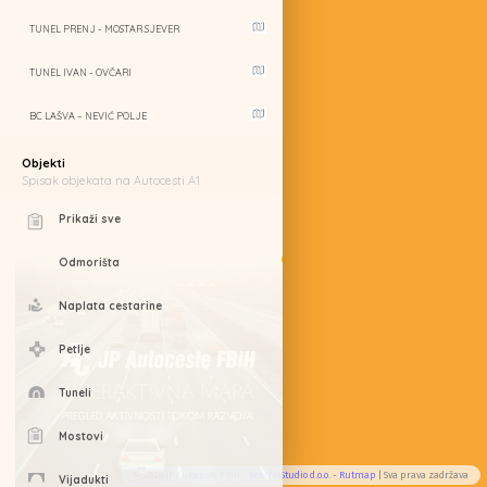
TUNEL PRENJ - MOSTAR SJEVER
TUNEL IVAN - OVČARI
BC LAŠVA – NEVIĆ POLJE
Objekti
Spisak objekata na Autocesti A1
Prikaži sve
Odmorišta
Naplata cestarine
Petlje
Tuneli
Mostovi
© 2020 JP Autoceste FBiH -
BetaTelStudio d.o.o.
-
Rutmap
| Sva prava zadržava
Vijadukti