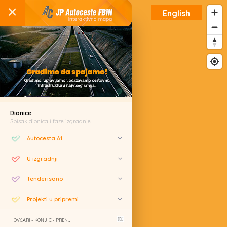
English
Dionice
Spisak dionica i faze izgradnje
Autocesta A1
U izgradnji
Tenderisano
Projekti u pripremi
OVČARI - KONJIC - PRENJ